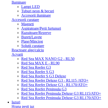
Iluminare
Lampi LED
Tuburi neon & becuri
Accesorii iluminare
Accesorii curatare
Magneti
Aspiratoare/Perii furtunuri
Razuitoare/Rezerve
Bureti/Lavete
Plase/Minciog
Solutii curatare
Reactoare alge/calciu
Acvarii
Red Sea MAX NANO G2 - RL50
Red Sea MAX E - RL90
Red Sea Reefer G3
Red Sea Reefer S G3
Red Sea Reefer S G3 Deluxe
Red Sea Reefer Deluxe G3 - RL115 /ATO+
Red Sea Reefer Deluxe G3 - RL170/ATO+
Red Sea Reefer Peninsula G3
Red Sea Reefer Peninsula Deluxe G3 RL115/ATO+
Red Sea Reefer Peninsula Deluxe G3 RL170/ATO+
Iazuri
Hrana pesti iaz