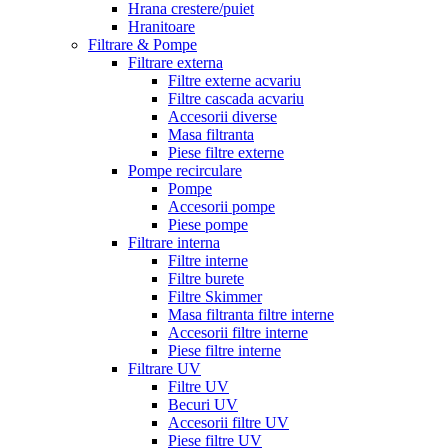
Hrana crestere/puiet
Hranitoare
Filtrare & Pompe
Filtrare externa
Filtre externe acvariu
Filtre cascada acvariu
Accesorii diverse
Masa filtranta
Piese filtre externe
Pompe recirculare
Pompe
Accesorii pompe
Piese pompe
Filtrare interna
Filtre interne
Filtre burete
Filtre Skimmer
Masa filtranta filtre interne
Accesorii filtre interne
Piese filtre interne
Filtrare UV
Filtre UV
Becuri UV
Accesorii filtre UV
Piese filtre UV