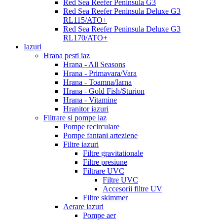
Red Sea Reefer Peninsula G3
Red Sea Reefer Peninsula Deluxe G3
RL115/ATO+
Red Sea Reefer Peninsula Deluxe G3
RL170/ATO+
Iazuri
Hrana pesti iaz
Hrana - All Seasons
Hrana - Primavara/Vara
Hrana - Toamna/Iarna
Hrana - Gold Fish/Sturion
Hrana - Vitamine
Hranitor iazuri
Filtrare si pompe iaz
Pompe recirculare
Pompe fantani arteziene
Filtre iazuri
Filtre gravitationale
Filtre presiune
Filtrare UVC
Filtre UVC
Accesorii filtre UV
Filtre skimmer
Aerare iazuri
Pompe aer