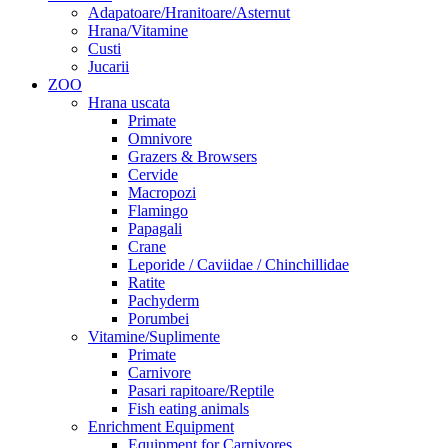
Adapatoare/Hranitoare/Asternut
Hrana/Vitamine
Custi
Jucarii
ZOO
Hrana uscata
Primate
Omnivore
Grazers & Browsers
Cervide
Macropozi
Flamingo
Papagali
Crane
Leporide / Caviidae / Chinchillidae
Ratite
Pachyderm
Porumbei
Vitamine/Suplimente
Primate
Carnivore
Pasari rapitoare/Reptile
Fish eating animals
Enrichment Equipment
Equipment for Carnivores