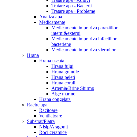
Tratare apa - Aditivi
Tratare apa - Bacterii
Tratare apa - Probleme
Analiza apa
Medicamente
Medicamente impotriva parazitilor
interni&externi
Medicamente impotriva infectiilor
bacteriene
Medicamente impotriva viermilor
Hrana
Hrana uscata
Hrana fulgi
Hrana granule
Hrana peleti
Hrana corali
Artemia/Brine Shirmp
Alge marine
Hrana congelata
Racire apa
Racitoare
Ventilatoare
Substrat/Piatra
Nisip/Aragonit
Roci ceramice