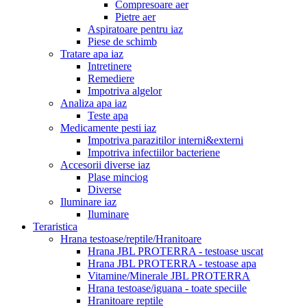
Compresoare aer
Pietre aer
Aspiratoare pentru iaz
Piese de schimb
Tratare apa iaz
Intretinere
Remediere
Impotriva algelor
Analiza apa iaz
Teste apa
Medicamente pesti iaz
Impotriva parazitilor interni&externi
Impotriva infectiilor bacteriene
Accesorii diverse iaz
Plase minciog
Diverse
Iluminare iaz
Iluminare
Teraristica
Hrana testoase/reptile/Hranitoare
Hrana JBL PROTERRA - testoase uscat
Hrana JBL PROTERRA - testoase apa
Vitamine/Minerale JBL PROTERRA
Hrana testoase/iguana - toate speciile
Hranitoare reptile