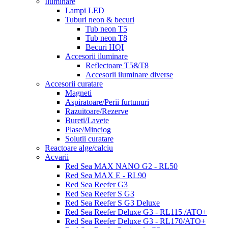
Iluminare
Lampi LED
Tuburi neon & becuri
Tub neon T5
Tub neon T8
Becuri HQI
Accesorii iluminare
Reflectoare T5&T8
Accesorii iluminare diverse
Accesorii curatare
Magneti
Aspiratoare/Perii furtunuri
Razuitoare/Rezerve
Bureti/Lavete
Plase/Minciog
Solutii curatare
Reactoare alge/calciu
Acvarii
Red Sea MAX NANO G2 - RL50
Red Sea MAX E - RL90
Red Sea Reefer G3
Red Sea Reefer S G3
Red Sea Reefer S G3 Deluxe
Red Sea Reefer Deluxe G3 - RL115 /ATO+
Red Sea Reefer Deluxe G3 - RL170/ATO+