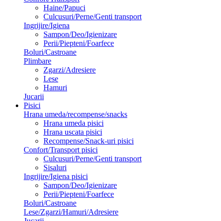
Haine/Papuci
Culcusuri/Perne/Genti transport
Ingrijire/Igiena
Sampon/Deo/Igienizare
Perii/Piepteni/Foarfece
Boluri/Castroane
Plimbare
Zgarzi/Adresiere
Lese
Hamuri
Jucarii
Pisici
Hrana umeda/recompense/snacks
Hrana umeda pisici
Hrana uscata pisici
Recompense/Snack-uri pisici
Confort/Transport pisici
Culcusuri/Perne/Genti transport
Sisaluri
Ingrijire/Igiena pisici
Sampon/Deo/Igienizare
Perii/Piepteni/Foarfece
Boluri/Castroane
Lese/Zgarzi/Hamuri/Adresiere
Jucarii