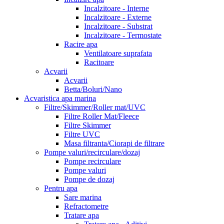
Incalzitoare - Interne
Incalzitoare - Externe
Incalzitoare - Substrat
Incalzitoare - Termostate
Racire apa
Ventilatoare suprafata
Racitoare
Acvarii
Acvarii
Betta/Boluri/Nano
Acvaristica apa marina
Filtre/Skimmer/Roller mat/UVC
Filtre Roller Mat/Fleece
Filtre Skimmer
Filtre UVC
Masa filtranta/Ciorapi de filtrare
Pompe valuri/recirculare/dozaj
Pompe recirculare
Pompe valuri
Pompe de dozaj
Pentru apa
Sare marina
Refractometre
Tratare apa