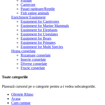
Primate
Carnivore
Pasari rapitoare/Reptile
Fish eating animals
Enrichment Equipment
Equipment for Carnivores
Equipment for Marine Mammals
Equipment for Elephants
Equipment for Ungulates
Equipment for Bears
Equipment for Primates
Equipment for Multi Species
Hrana congelata
Rozatoare congelate
Insecte congelate
Diverse congelate
Fructe congelate
Toate categoriile
Plasează cursorul pe o categorie pentru a-i vedea subcategoriile.
Ofertele Rhino
Acasa
Cum cumpar