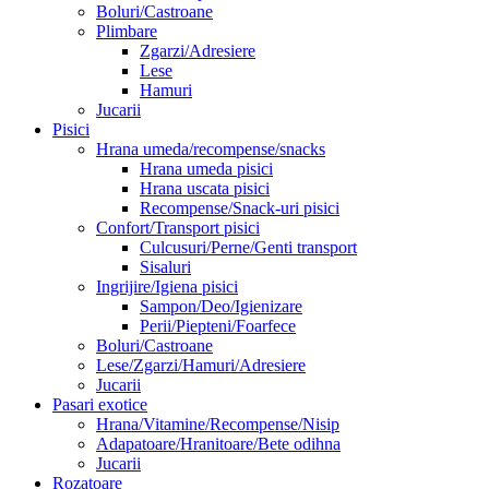
Boluri/Castroane
Plimbare
Zgarzi/Adresiere
Lese
Hamuri
Jucarii
Pisici
Hrana umeda/recompense/snacks
Hrana umeda pisici
Hrana uscata pisici
Recompense/Snack-uri pisici
Confort/Transport pisici
Culcusuri/Perne/Genti transport
Sisaluri
Ingrijire/Igiena pisici
Sampon/Deo/Igienizare
Perii/Piepteni/Foarfece
Boluri/Castroane
Lese/Zgarzi/Hamuri/Adresiere
Jucarii
Pasari exotice
Hrana/Vitamine/Recompense/Nisip
Adapatoare/Hranitoare/Bete odihna
Jucarii
Rozatoare