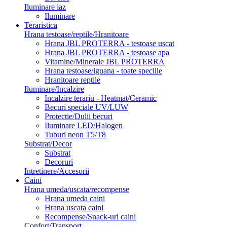
Iluminare iaz
Iluminare
Teraristica
Hrana testoase/reptile/Hranitoare
Hrana JBL PROTERRA - testoase uscat
Hrana JBL PROTERRA - testoase apa
Vitamine/Minerale JBL PROTERRA
Hrana testoase/iguana - toate speciile
Hranitoare reptile
Iluminare/Incalzire
Incalzire terariu - Heatmat/Ceramic
Becuri speciale UV/LUW
Protectie/Dulii becuri
Iluminare LED/Halogen
Tuburi neon T5/T8
Substrat/Decor
Substrat
Decoruri
Intretinere/Accesorii
Caini
Hrana umeda/uscata/recompense
Hrana umeda caini
Hrana uscata caini
Recompense/Snack-uri caini
Confort/Transport