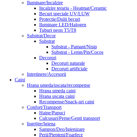
Iluminare/Incalzire
Incalzire terariu - Heatmat/Ceramic
Becuri speciale UV/LUW
Protectie/Dulii becuri
Iluminare LED/Halogen
Tuburi neon T5/T8
Substrat/Decor
Substrat
Substrat - Pamant/Nisip
Substrat - Lemn/Pin/Cocos
Decoruri
Decoruri naturale
Decoruri artificiale
Intretinere/Accesorii
Caini
Hrana umeda/uscata/recompense
Hrana umeda caini
Hrana uscata caini
Recompense/Snack-uri caini
Confort/Transport
Haine/Papuci
Culcusuri/Perne/Genti transport
Ingrijire/Igiena
Sampon/Deo/Igienizare
Perii/Piepteni/Foarfece