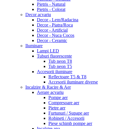
Pietris - Natural
Pietris - Colorat
Decor acvariu
Decor - Lem/Radacina
Decor - Piatra/Roca
Decor - Artificial
Decor - Nuca Cocos
Decor - Ceramic
Iluminare
Lampi LED
Tuburi fluorescente
Tub neon T8
Tub neon T5
Accesorii iluminare
Reflectoare T5 & T8
Accesorii iluminare diverse
Incalzire & Racire & Aer
Aerare acvariu
Pompe aer
Compresoare aer
Pietre aer
Furtunuri / Supape aer
Robineti / Accesorii
Piese schimb pompe aer
Incalzire apa