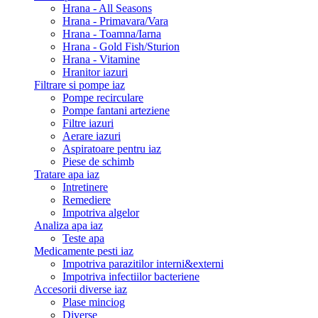
Hrana - All Seasons
Hrana - Primavara/Vara
Hrana - Toamna/Iarna
Hrana - Gold Fish/Sturion
Hrana - Vitamine
Hranitor iazuri
Filtrare si pompe iaz
Pompe recirculare
Pompe fantani arteziene
Filtre iazuri
Aerare iazuri
Aspiratoare pentru iaz
Piese de schimb
Tratare apa iaz
Intretinere
Remediere
Impotriva algelor
Analiza apa iaz
Teste apa
Medicamente pesti iaz
Impotriva parazitilor interni&externi
Impotriva infectiilor bacteriene
Accesorii diverse iaz
Plase minciog
Diverse