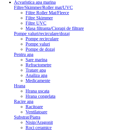
Acvaristica apa marina
Filtre/Skimmer/Roller mat/UVC
Filtre Roller Mat/Fleece
Filtre Skimmer
Filtre UVC
Masa filtranta/Ciorapi de filtrare
Pompe valuri/recirculare/dozaj
Pompe recirculare
Pompe valuri
Pompe de dozaj
Pentru apa
Sare marina
Refractometre
Tratare apa
Analiza apa
Medicamente
Hrana
Hrana uscata
Hrana congelata
Racire apa
Racitoare
Ventilatoare
Substrat/Piatra
Nisip/Aragonit
Roci ceramice