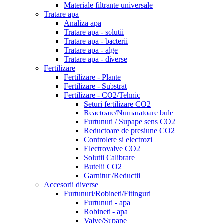
Materiale filtrante universale
Tratare apa
Analiza apa
Tratare apa - solutii
Tratare apa - bacterii
Tratare apa - alge
Tratare apa - diverse
Fertilizare
Fertilizare - Plante
Fertilizare - Substrat
Fertilizare - CO2/Tehnic
Seturi fertilizare CO2
Reactoare/Numaratoare bule
Furtunuri / Supape sens CO2
Reductoare de presiune CO2
Controlere si electrozi
Electrovalve CO2
Solutii Calibrare
Butelii CO2
Garnituri/Reductii
Accesorii diverse
Furtunuri/Robineti/Fitinguri
Furtunuri - apa
Robineti - apa
Valve/Supape