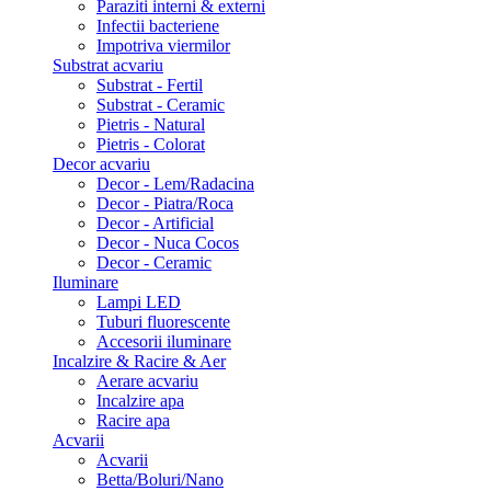
Paraziti interni & externi
Infectii bacteriene
Impotriva viermilor
Substrat acvariu
Substrat - Fertil
Substrat - Ceramic
Pietris - Natural
Pietris - Colorat
Decor acvariu
Decor - Lem/Radacina
Decor - Piatra/Roca
Decor - Artificial
Decor - Nuca Cocos
Decor - Ceramic
Iluminare
Lampi LED
Tuburi fluorescente
Accesorii iluminare
Incalzire & Racire & Aer
Aerare acvariu
Incalzire apa
Racire apa
Acvarii
Acvarii
Betta/Boluri/Nano