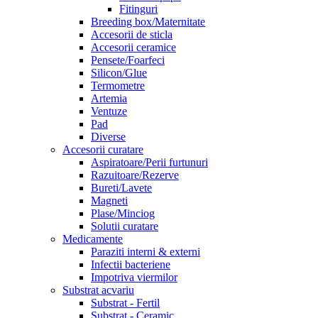
Fitinguri
Breeding box/Maternitate
Accesorii de sticla
Accesorii ceramice
Pensete/Foarfeci
Silicon/Glue
Termometre
Artemia
Ventuze
Pad
Diverse
Accesorii curatare
Aspiratoare/Perii furtunuri
Razuitoare/Rezerve
Bureti/Lavete
Magneti
Plase/Minciog
Solutii curatare
Medicamente
Paraziti interni & externi
Infectii bacteriene
Impotriva viermilor
Substrat acvariu
Substrat - Fertil
Substrat - Ceramic