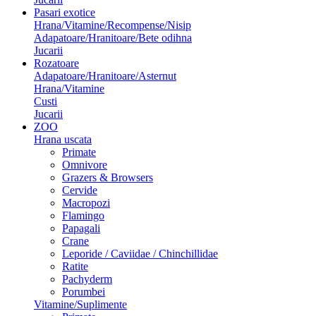
Pasari exotice
Hrana/Vitamine/Recompense/Nisip
Adapatoare/Hranitoare/Bete odihna
Jucarii
Rozatoare
Adapatoare/Hranitoare/Asternut
Hrana/Vitamine
Custi
Jucarii
ZOO
Hrana uscata
Primate
Omnivore
Grazers & Browsers
Cervide
Macropozi
Flamingo
Papagali
Crane
Leporide / Caviidae / Chinchillidae
Ratite
Pachyderm
Porumbei
Vitamine/Suplimente