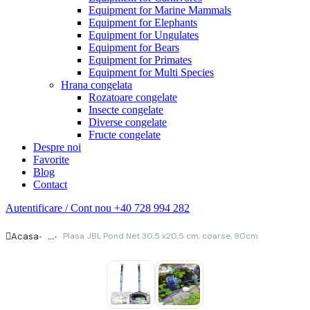
Equipment for Marine Mammals
Equipment for Elephants
Equipment for Ungulates
Equipment for Bears
Equipment for Primates
Equipment for Multi Species
Hrana congelata
Rozatoare congelate
Insecte congelate
Diverse congelate
Fructe congelate
Despre noi
Favorite
Blog
Contact
Autentificare / Cont nou
+40 728 994 282
Acasa
Plasa JBL Pond Net 30,5 x20,5 cm, coarse, 90cm