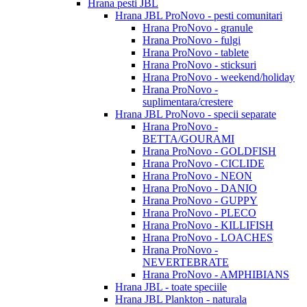
Hrana pesti JBL
Hrana JBL ProNovo - pesti comunitari
Hrana ProNovo - granule
Hrana ProNovo - fulgi
Hrana ProNovo - tablete
Hrana ProNovo - sticksuri
Hrana ProNovo - weekend/holiday
Hrana ProNovo -
suplimentara/crestere
Hrana JBL ProNovo - specii separate
Hrana ProNovo -
BETTA/GOURAMI
Hrana ProNovo - GOLDFISH
Hrana ProNovo - CICLIDE
Hrana ProNovo - NEON
Hrana ProNovo - DANIO
Hrana ProNovo - GUPPY
Hrana ProNovo - PLECO
Hrana ProNovo - KILLIFISH
Hrana ProNovo - LOACHES
Hrana ProNovo -
NEVERTEBRATE
Hrana ProNovo - AMPHIBIANS
Hrana JBL - toate speciile
Hrana JBL Plankton - naturala