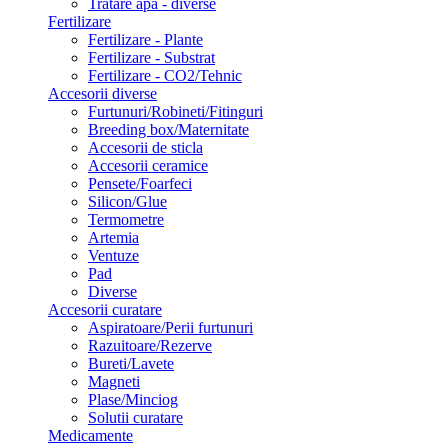
Tratare apa - diverse
Fertilizare
Fertilizare - Plante
Fertilizare - Substrat
Fertilizare - CO2/Tehnic
Accesorii diverse
Furtunuri/Robineti/Fitinguri
Breeding box/Maternitate
Accesorii de sticla
Accesorii ceramice
Pensete/Foarfeci
Silicon/Glue
Termometre
Artemia
Ventuze
Pad
Diverse
Accesorii curatare
Aspiratoare/Perii furtunuri
Razuitoare/Rezerve
Bureti/Lavete
Magneti
Plase/Minciog
Solutii curatare
Medicamente